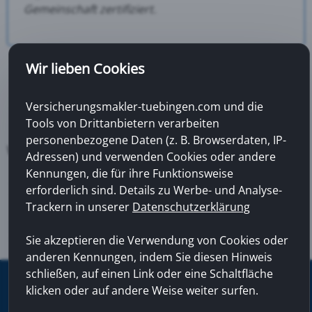
Gemeinschaft zertifiziert.
Wir lieben Cookies
Versicherungsmakler-tuebingen.com und die
Tools von Drittanbietern verarbeiten
personenbezogene Daten (z. B. Browserdaten, IP-
Weitere Internetseiten:
Adressen) und verwenden Cookies oder andere
Kennungen, die für ihre Funktionsweise
erforderlich sind. Details zu Werbe- und Analyse-
Trackern in unserer
Datenschutzerklärung
Sie akzeptieren die Verwendung von Cookies oder
anderen Kennungen, indem Sie diesen Hinweis
schließen, auf einen Link oder eine Schaltfläche
www.versicherungsmakler-tuebingen.com © 2012 - 2026 |
Kontakt
|
klicken oder auf andere Weise weiter surfen.
Impressum
|
Datenschutz
|
Erstinformation