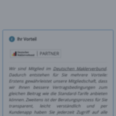
Ihr Vorteil
Wir sind Mitglied im
Deutschen Maklerverbund
.
Dadurch entstehen für Sie mehrere Vorteile:
Erstens gewährleistet unsere Mitgliedschaft, dass
wir Ihnen bessere Vertragsbedingungen zum
gleichen Beitrag wie die Standard-Tarife anbieten
können.
Zweitens ist der Beratungsprozess für Sie
transparent, leicht verständlich und per
Kundenapp haben Sie jederzeit Zugriff auf alle