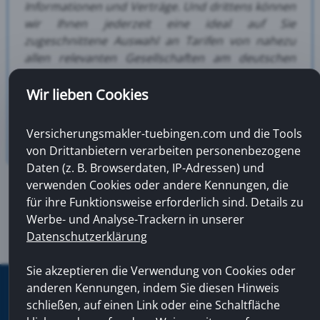
Informationen und Verträge.
Und drittens können
wir Ihnen jederzeit eine ideal auf Sie
zugeschnittene Auswahl an Tarifen von nahezu
allen relevanten Gesellschaften am deutschen
Versicherungsmarkt anbieten. Beim Deutschen
Maklerverbund zählen wir zu den sogenannten
Wir lieben Cookies
Top-Maklern und sind innerhalb der
Gemeinschaft zertifiziert.
Versicherungsmakler-tuebingen.com und die Tools
von Drittanbietern verarbeiten personenbezogene
Daten (z. B. Browserdaten, IP-Adressen) und
verwenden Cookies oder andere Kennungen, die
für ihre Funktionsweise erforderlich sind. Details zu
Werbe- und Analyse-Trackern in unserer
Datenschutzerklärung
Sie akzeptieren die Verwendung von Cookies oder
anderen Kennungen, indem Sie diesen Hinweis
www.versicherungsmakler-tuebingen.com © 2012 - 2026 |
Kontakt
|
Impressum
|
Datenschutz
|
Erstinformation
schließen, auf einen Link oder eine Schaltfläche