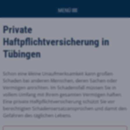
MENÜ
Private
Haftpflichtversicherung in
Tübingen
Schon eine kleine Unaufmerksamkeit kann großen
Schaden bei anderen Menschen, deren Sachen oder
Vermögen anrichten. Im Schadensfall müssen Sie in
vollem Umfang mit Ihrem gesamten Vermögen haften.
Eine private Haftpflichtversicherung schützt Sie vor
berechtigten Schadensersatzansprüchen und damit den
Gefahren des täglichen Lebens.