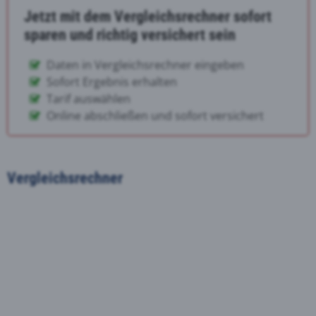
Jetzt mit dem Vergleichsrechner sofort
sparen und richtig versichert sein
Daten in Vergleichsrechner eingeben
Sofort Ergebnis erhalten
Tarif auswählen
Online abschließen und sofort versichert
Vergleichsrechner