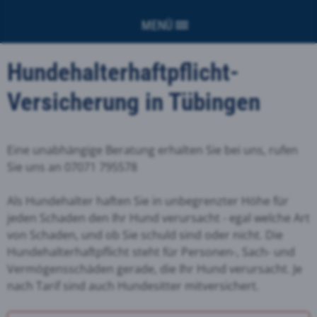
MENÜ
Hundehalterhaftpflicht-
Versicherung in Tübingen
Eine unabhängige Beratung erhalten Sie bei uns, rufen
Sie uns an 07071 795578
Als Hundehalter haften Sie in unbegrenzter Höhe für
jeden Schaden den Ihr Hund verursacht - egal welche Art
von Schaden, und ob Sie schuld sind oder nicht. Die
Hundehalterhaftpflicht steht für Personen-, Sach- und
Vermögensschäden gerade, die Ihr Hund verursacht. Je
nach Tarif sind auch Hundesitter mitversichert.