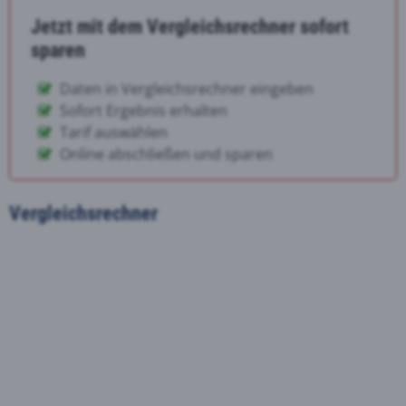
Jetzt mit dem Vergleichsrechner sofort
sparen
Daten in Vergleichsrechner eingeben
Sofort Ergebnis erhalten
Tarif auswählen
Online abschließen und sparen
Vergleichsrechner