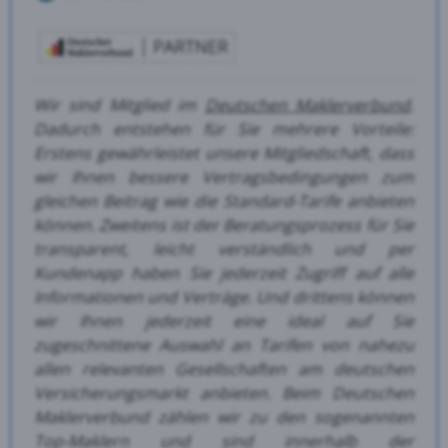
Wir sind Mitglied im
Deutschen Maklerverbund
.
Dadurch entstehen für Sie mehrere Vorteile:
Erstens gewährleistet unsere Mitgliedschaft, dass
wir Ihnen bessere Vertragsbedingungen zum
gleichen Beitrag wie die Standard-Tarife anbieten
können.
Zweitens ist der Beratungsprozess für Sie
transparent, leicht verständlich und per
Kundenapp haben Sie jederzeit Zugriff auf alle
Informationen und Verträge.
Und drittens können
wir Ihnen jederzeit eine ideal auf Sie
zugeschnittene Auswahl an Tarifen von nahezu
allen relevanten Gesellschaften am deutschen
Versicherungsmarkt anbieten. Beim Deutschen
Maklerverbund zählen wir zu den sogenannten
Top-Maklern und sind innerhalb der